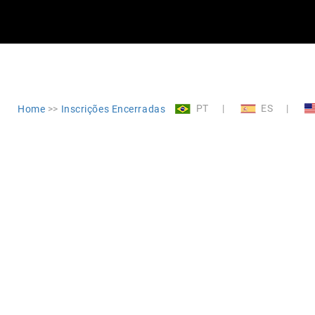
×
PT
|
ES
|
Home
>>
Inscrições Encerradas
SAIR