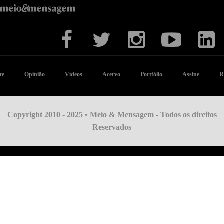
te
Opinião
Vídeos
Acervo
Portfólio
Assine
R
Copyright 2010 - 2025 • Meio & Mensagem - Todos os direitos
Reservados